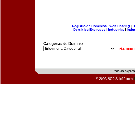
Registro de Dominios
|
Web Hosting
|
D
Dominios Expirados
|
Industrias
|
Indu
Categorías de Dominio:
[Pág. princi
** Precios expre
© 2002/2022 Solo10.com