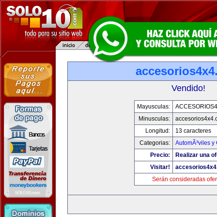
accesorios4x4
Vendido!
Mayusculas:
ACCESORIOS
Minusculas:
accesorios4x4
Longitud:
13 caracteres
Categorias:
AutomÃ³viles y
Precio:
Realizar una of
Visitar!
accesorios4x
Serán consideradas ofer