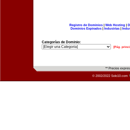
Registro de Dominios
|
Web Hosting
|
D
Dominios Expirados
|
Industrias
|
Indu
Categorías de Dominio:
[Pág. princi
** Precios expre
© 2002/2022 Solo10.com