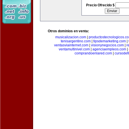
Precio Ofrecido $
Otros dominios en venta:
musicalizacion.com
|
productostecnologicos.c
tenisargentino.com
|
tipsdemarketing.com
|
ventasviainternet.com
|
visionynegocios.com
|
r
ventamultinivel.com
|
agenciaempleos.com
|
comprandoenlared.com
|
cursodef