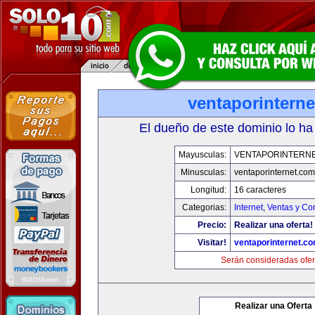
ventaporintern
El dueño de este dominio lo ha
Mayusculas:
VENTAPORINTERN
Minusculas:
ventaporinternet.com
Longitud:
16 caracteres
Categorias:
Internet
,
Ventas y Co
Precio:
Realizar una oferta!
Visitar!
ventaporinternet.c
Serán consideradas ofer
Realizar una Oferta