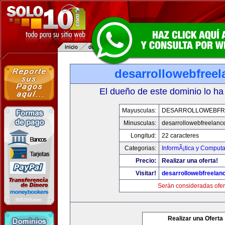
desarrollowebfree
El dueño de este dominio lo ha
Mayusculas:
DESARROLLOWEBFR
Minusculas:
desarrollowebfreelanc
Longitud:
22 caracteres
Categorias:
InformÃ¡tica y Computa
Precio:
Realizar una oferta!
Visitar!
desarrollowebfreelan
Serán consideradas ofer
Realizar una Oferta