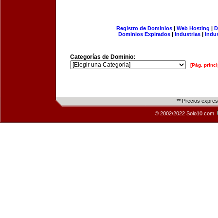
Registro de Dominios
|
Web Hosting
|
D
Dominios Expirados
|
Industrias
|
Indu
Categorías de Dominio:
[Pág. princi
** Precios expre
© 2002/2022 Solo10.com