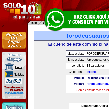
forodeusuario
El dueño de este dominio lo ha
Mayusculas:
FORODEUSUAR
Minusculas:
forodeusuarios.
Longitud:
14 caracteres
Categorias:
Internet
Precio:
Realizar una ofe
Visitar!
forodeusuarios
Serán consideradas ofer
Realizar una Oferta