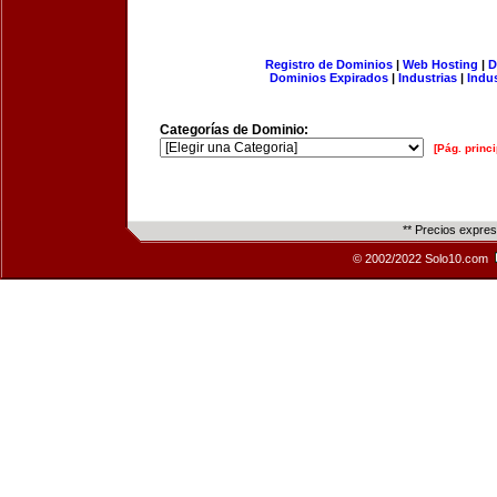
Registro de Dominios
|
Web Hosting
|
D
Dominios Expirados
|
Industrias
|
Indu
Categorías de Dominio:
[Pág. princi
** Precios expre
© 2002/2022 Solo10.com