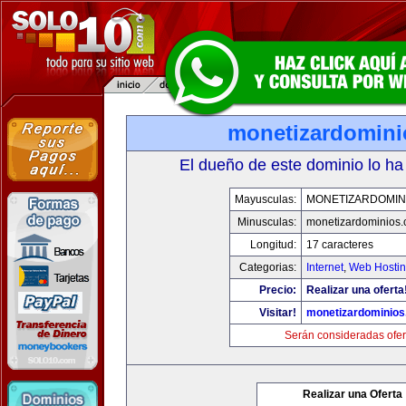
monetizardomin
El dueño de este dominio lo ha
Mayusculas:
MONETIZARDOMIN
Minusculas:
monetizardominios
Longitud:
17 caracteres
Categorias:
Internet
,
Web Hostin
Precio:
Realizar una oferta
Visitar!
monetizardominio
Serán consideradas ofer
Realizar una Oferta