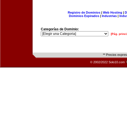
Registro de Dominios
|
Web Hosting
|
D
Dominios Expirados
|
Industrias
|
Indu
Categorías de Dominio:
[Pág. princi
** Precios expre
© 2002/2022 Solo10.com