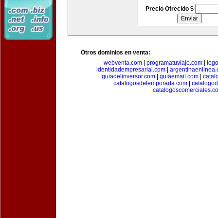
Precio Ofrecido $
Otros dominios en venta:
webventa.com
|
programatuviaje.com
|
log
identidadempresarial.com
|
argentinaenlinea
guiadelinversor.com
|
guiaemail.com
|
catal
catalogosdetemporada.com
|
catalogo
catalogoscomerciales.c