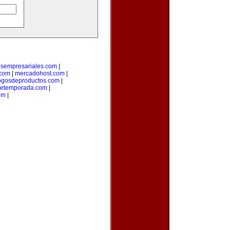
osempresariales.com
|
.com
|
mercadohost.com
|
ogosdeproductos.com
|
detemporada.com
|
om
|