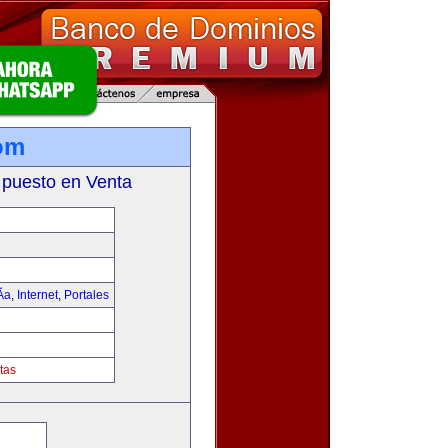
om
 puesto en Venta
­a
,
Internet
,
Portales
tas