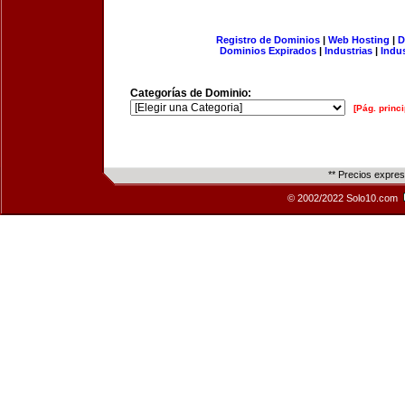
Registro de Dominios
|
Web Hosting
|
D
Dominios Expirados
|
Industrias
|
Indu
Categorías de Dominio:
[Pág. princi
** Precios expre
© 2002/2022 Solo10.com