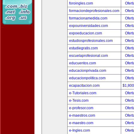
foroingles.com
Ofert
formaciondeprofesionales.com
Ofert
formacionamedida.com
Ofert
expouniversidades.com
Ofert
expoeducacion.com
Ofert
estudiosprofesionales.com
Ofert
estudiegratis.com
Ofert
escuelaprofesional.com
Ofert
educuentos.com
Ofert
educacionprivada.com
Ofert
educacionpolitica.com
Ofert
ecapacitacion.com
$1,80
e-Tutoriales.com
Ofert
e-Tesis.com
Ofert
e-profesor.com
Ofert
e-maestros.com
Ofert
e-maestro.com
Ofert
e-Ingles.com
Ofert