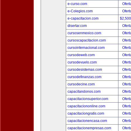
e-curso.com
Ofert
e-Colegios.com
Ofert
e-capacitacion.com
$2,50
disertar.com
Ofert
cursosenmexico.com
Ofert
cursoscapacitacion.com
Ofert
cursointernacional.com
Ofert
cursodeweb.com
Ofert
cursodevuelo.com
Ofert
cursodesistemas.com
Ofert
cursodefinanzas.com
Ofert
cursodecine.com
Ofert
capacitandonos.com
Ofert
capacitacionsuperior.com
Ofert
capacitaciononline.com
Ofert
capacitaciongratis.com
Ofert
capacitacionencasa.com
Ofert
capacitacionempresas.com
Ofert