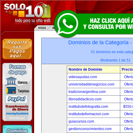
Dominios de la Categoría 
51 dominios en esta categ
Mostrando 1 de 51
Nombre de Dominio
Precio
videoayudas.com
Ofert
universidaddenegocios.com
Ofert
tradicionargentina.com
Ofert
librosdidacticos.com
Ofert
institutodefotografia.com
$550
institutodeformacion.com
Ofert
guiacursos.com
Ofert
gestionconocimientos.com
Ofert