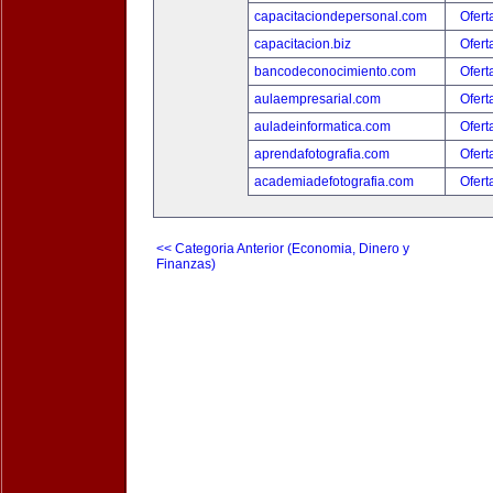
capacitaciondepersonal.com
Ofert
capacitacion.biz
Ofert
bancodeconocimiento.com
Ofert
aulaempresarial.com
Ofert
auladeinformatica.com
Ofert
aprendafotografia.com
Ofert
academiadefotografia.com
Ofert
<< Categoria Anterior (Economia, Dinero y
Finanzas)